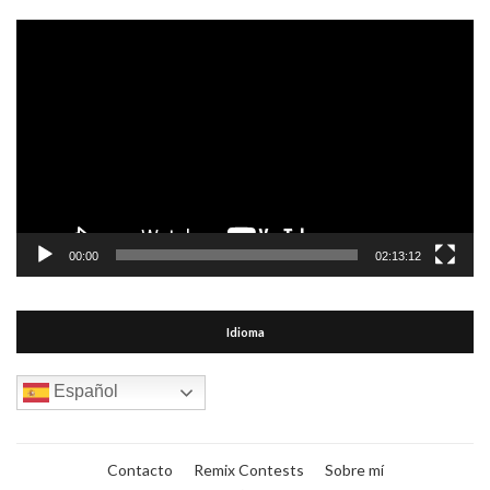
Reproductor
de
vídeo
00:00
02:13:12
Idioma
Español
Contacto
Remix Contests
Sobre mí